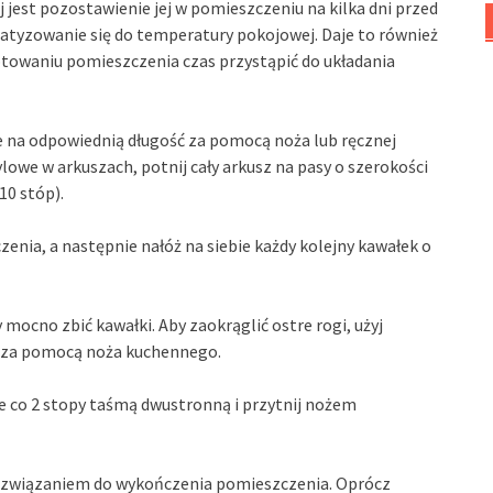
jest pozostawienie jej w pomieszczeniu na kilka dni przed
matyzowanie się do temperatury pokojowej. Daje to również
gotowaniu pomieszczenia czas przystąpić do układania
we na odpowiednią długość za pomocą noża lub ręcznej
nylowe w arkuszach, potnij cały arkusz na pasy o szerokości
10 stóp).
zenia, a następnie nałóż na siebie każdy kolejny kawałek o
 mocno zbić kawałki. Aby zaokrąglić ostre rogi, użyj
n za pomocą noża kuchennego.
e co 2 stopy taśmą dwustronną i przytnij nożem
ozwiązaniem do wykończenia pomieszczenia. Oprócz