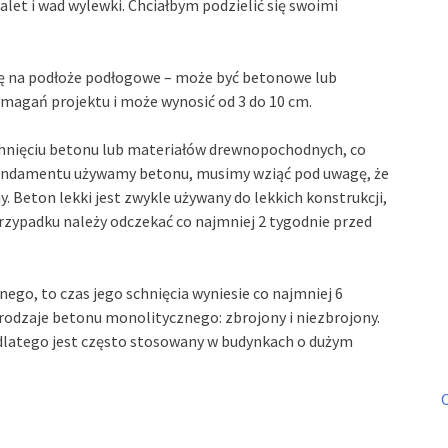
let i wad wylewki. Chciałbym podzielić się swoimi
ię na podłoże podłogowe – może być betonowe lub
ymagań projektu i może wynosić od 3 do 10 cm.
hnięciu betonu lub materiałów drewnopochodnych, co
o fundamentu używamy betonu, musimy wziąć pod uwagę, że
ny. Beton lekki jest zwykle używany do lekkich konstrukcji,
rzypadku należy odczekać co najmniej 2 tygodnie przed
go, to czas jego schnięcia wyniesie co najmniej 6
 rodzaje betonu monolitycznego: zbrojony i niezbrojony.
dlatego jest często stosowany w budynkach o dużym