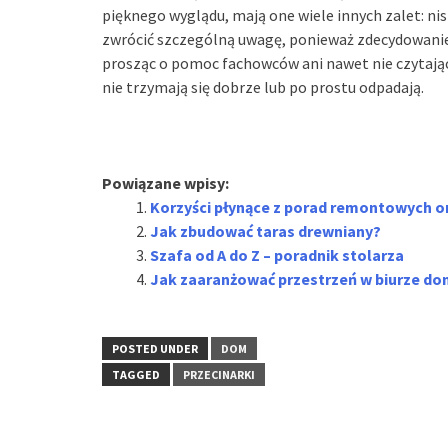
pięknego wyglądu, mają one wiele innych zalet: nis
zwrócić szczególną uwagę, ponieważ zdecydowanie 
prosząc o pomoc fachowców ani nawet nie czytając 
nie trzymają się dobrze lub po prostu odpadają.
Powiązane wpisy:
Korzyści płynące z porad remontowych o
Jak zbudować taras drewniany?
Szafa od A do Z – poradnik stolarza
Jak zaaranżować przestrzeń w biurze 
POSTED UNDER
DOM
TAGGED
PRZECINARKI