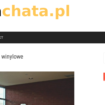
KT
 winylowe
S