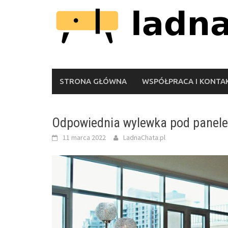
Skip
to
content
STRONA GŁÓWNA
WSPÓŁPRACA I KONTA
Odpowiednia wylewka pod panele
11 marca 2022
LadnaChata.pl