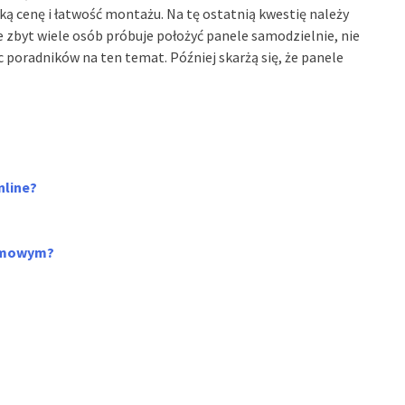
ką cenę i łatwość montażu. Na tę ostatnią kwestię należy
zbyt wiele osób próbuje położyć panele samodzielnie, nie
poradników na ten temat. Później skarżą się, że panele
nline?
domowym?