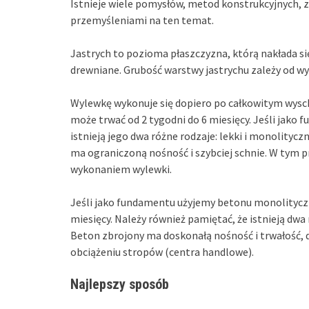
Istnieje wiele pomysłów, metod konstrukcyjnych, za
przemyśleniami na ten temat.
Jastrych to pozioma płaszczyzna, którą nakłada s
drewniane. Grubość warstwy jastrychu zależy od w
Wylewkę wykonuje się dopiero po całkowitym wysc
może trwać od 2 tygodni do 6 miesięcy. Jeśli jak
istnieją jego dwa różne rodzaje: lekki i monolitycz
ma ograniczoną nośność i szybciej schnie. W tym p
wykonaniem wylewki.
Jeśli jako fundamentu użyjemy betonu monolityczne
miesięcy. Należy również pamiętać, że istnieją dwa
Beton zbrojony ma doskonałą nośność i trwałość, 
obciążeniu stropów (centra handlowe).
Najlepszy sposób