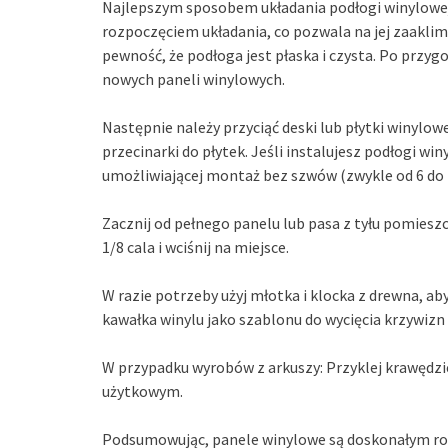
Najlepszym sposobem układania podłogi winylowej 
rozpoczęciem układania, co pozwala na jej zaakli
pewność, że podłoga jest płaska i czysta. Po przy
nowych paneli winylowych.
Następnie należy przyciąć deski lub płytki winylo
przecinarki do płytek. Jeśli instalujesz podłogi wi
umożliwiającej montaż bez szwów (zwykle od 6 do 
Zacznij od pełnego panelu lub pasa z tyłu pomieszc
1/8 cala i wciśnij na miejsce.
W razie potrzeby użyj młotka i klocka z drewna, aby
kawałka winylu jako szablonu do wycięcia krzywiz
W przypadku wyrobów z arkuszy: Przyklej krawędzi
użytkowym.
Podsumowując, panele winylowe są doskonałym r