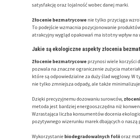
satysfakcję oraz lojalność wobec danej marki.
Złocenie bezmatrycowe
nie tylko przyciąga wzro
To podejście wzmacnia pozycjonowanie produktó
atrakcyjny wygląd opakowań ma istotny wpływ na
Jakie są ekologiczne aspekty złocenia bezma
Złocenie bezmatrycowe
przynosi wiele korzyści
pozwala na znaczne ograniczenie zużycia materiałó
które są odpowiedzialne za duży ślad węglowy. W t
nie tylko zmniejsza odpady, ale także minimalizu
Dzięki precyzyjnemu dozowaniu surowców,
złocen
metoda jest bardziej energooszczędna niż konwen
Wzrastająca liczba konsumentów docenia ekologicz
pozytywnego wizerunku marek dbających o naszą 
Wykorzystanie
biodegradowalnych folii
oraz mate