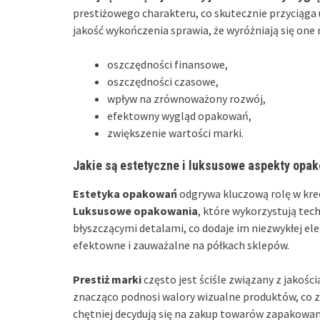
prestiżowego charakteru, co skutecznie przyciąg
jakość wykończenia sprawia, że wyróżniają się one n
oszczędności finansowe,
oszczędności czasowe,
wpływ na zrównoważony rozwój,
efektowny wygląd opakowań,
zwiększenie wartości marki.
Jakie są estetyczne i luksusowe aspekty opa
Estetyka opakowań
odgrywa kluczową rolę w kre
Luksusowe opakowania
, które wykorzystują tec
błyszczącymi detalami, co dodaje im niezwykłej ele
efektowne i zauważalne na półkach sklepów.
Prestiż marki
często jest ściśle związany z jakoś
znacząco podnosi walory wizualne produktów, co z 
chętniej decydują się na zakup towarów zapakowany