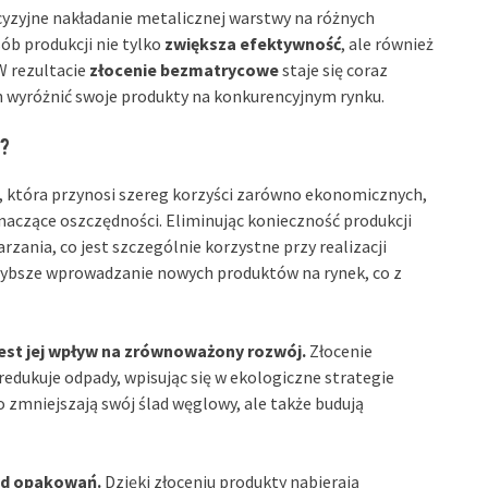
zyjne nakładanie metalicznej warstwy na różnych
sób produkcji nie tylko
zwiększa efektywność
, ale również
W rezultacie
złocenie bezmatrycowe
staje się coraz
 wyróżnić swoje produkty na konkurencyjnym rynku.
o?
, która przynosi szereg korzyści zarówno ekonomicznych,
naczące oszczędności. Eliminując konieczność produkcji
zania, co jest szczególnie korzystne przy realizacji
szybsze wprowadzanie nowych produktów na rynek, co z
jest jej wpływ na zrównoważony rozwój.
Złocenie
edukuje odpady, wpisując się w ekologiczne strategie
o zmniejszają swój ślad węglowy, ale także budują
ląd opakowań.
Dzięki złoceniu produkty nabierają