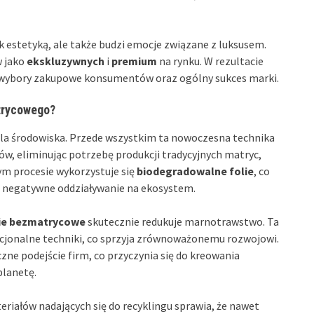
k estetyką, ale także budzi emocje związane z luksusem.
w jako
ekskluzywnych
i
premium
na rynku. W rezultacie
 wybory zakupowe konsumentów oraz ogólny sukces marki.
trycowego?
 dla środowiska. Przede wszystkim ta nowoczesna technika
w, eliminując potrzebę produkcji tradycyjnych matryc,
ym procesie wykorzystuje się
biodegradowalne folie
, co
je negatywne oddziaływanie na ekosystem.
ie bezmatrycowe
skutecznie redukuje marnotrawstwo. Ta
cjonalne techniki, co sprzyja zrównoważonemu rozwojowi.
ne podejście firm, co przyczynia się do kreowania
planetę.
riałów nadających się do recyklingu sprawia, że nawet