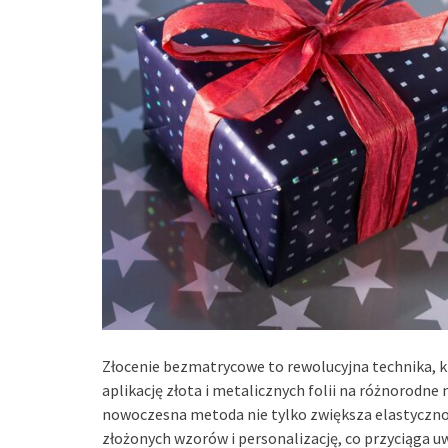
Złocenie bezmatrycowe to rewolucyjna technika, k
aplikację złota i metalicznych folii na różnorodne
nowoczesna metoda nie tylko zwiększa elastycznoś
złożonych wzorów i personalizację, co przyciąga