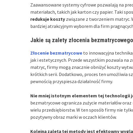
Zaawansowane systemy cyfrowe pozwalają na precy
materiałach, takich jak karton czy papier. Taki spo
redukuje koszty
związane z tworzeniem matryc. 
bardziej atrakcyjnym wyborem dla firm pragnących
Jakie są zalety złocenia bezmatrycoweg
Złocenie bezmatrycowe
to innowacyjna technika
jak i estetycznych. Przede wszystkim pozwala na z
matryc, firmy mogą znacznie obniżyć koszty wytwar
krótkich serii. Dodatkowo, proces ten umożliwia 
pewnością przyspiesza działalność firmy.
Nie mniej istotnym elementem tej technologii 
bezmatrycowe ogranicza zużycie materiałów oraz r
wielu przedsiębiorstw. W ten sposób firmy nie tylk
pozytywny obraz marki w oczach klientów.
Kolejną zaletą tej metody jest efektowny wyg