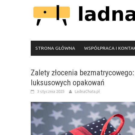
Skip
to
content
STRONA GŁÓWNA
WSPÓŁPRACA I KONTA
Zalety złocenia bezmatrycowego:
luksusowych opakowań
3 stycznia 2025
LadnaChata.pl