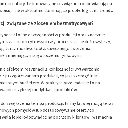
ne dla natury. Te innowacyjne rozwiązania odpowiadają na
pisują się w aktualnie dominujące proekologiczne trendy.
kcji związane ze złoceniem bezmatrycowym?
zynosi istotne oszczędności w produkcji oraz znacznie
ym systemom cyfrowym cały proces stał się dużo szybszy,
mają teraz możliwość błyskawicznego tworzenia
nie zmieniającym się otoczeniu rynkowym.
wnie efektem rezygnacji z konieczności wytwarzania
e z przygotowaniem produkcji, co jest szczególnie
niczonym budżetem. W praktyce przekłada się to na
waniu i szybkiej modyfikacji produktów.
do zwiększenia tempa produkcji. Firmy łatwiej mogą teraz
e nowych pomysłów lub dostosowywanie oferty do
zwala lepiej odpowiadać na potrzeby klientów i wzmacnia