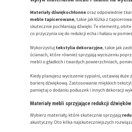
Materiały dźwiękochłonne
oraz odpowiednie tkani
meble tapicerowane
, takie jak łóżka z tapicero
skutecznie pochłaniają dźwięki. Te elementy, obit
co przyczynia się do redukcji echa i hałasu w pomie
Wykorzystuj
tekstylia dekoracyjne
, takie jak za
ścianach, które również sprzyjają wyciszeniu pop
mebli o gładkich i twardych powierzchniach, ponie
Kiedy planujesz wyciszenie sypialni, ustawiaj duż
barierę dźwiękową. Zastosowanie miękkich tekstyl
pamiętaj o dodaniu poduszek i innych dekoracji w
Materiały mebli sprzyjające redukcji dźwięków
Wybierz materiały, które skutecznie sprzyjają
redu
akustyczny. Oto kilka najskuteczniejszych rozwiąz