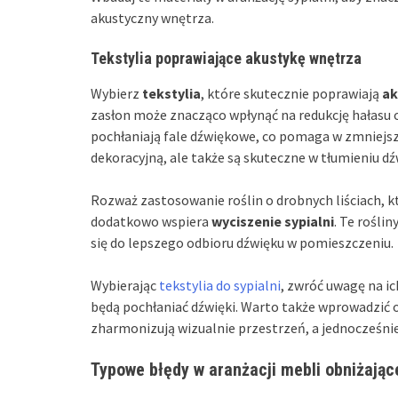
akustyczny wnętrza.
Tekstylia poprawiające akustykę wnętrza
Wybierz
tekstylia
, które skutecznie poprawiają
ak
zasłon może znacząco wpłynąć na redukcję hałasu 
pochłaniają fale dźwiękowe, co pomaga w zmniejszen
dekoracyjną, ale także są skuteczne w tłumieniu d
Rozważ zastosowanie roślin o drobnych liściach, k
dodatkowo wspiera
wyciszenie sypialni
. Te rośli
się do lepszego odbioru dźwięku w pomieszczeniu.
Wybierając
tekstylia do sypialni
, zwróć uwagę na ic
będą pochłaniać dźwięki. Warto także wprowadzić 
zharmonizują wizualnie przestrzeń, a jednocześnie
Typowe błędy w aranżacji mebli obniżają