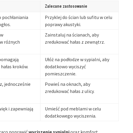
Zalecane zastosowanie
o pochłaniania
Przyklej do ścian lub sufitu w celu
ogłos.
poprawy akustyki.
ów
Zainstaluj na ścianach, aby
w różnych
zredukować hałas z zewnątrz.
 pomagają
Ułóż na podłodze w sypialni, aby
 hałas kroków.
dodatkowo wyciszyć
pomieszczenie.
z, jednocześnie
Powieś na oknach, aby
zredukować hałas z ulicy.
więk i zapewniają
Umieść pod meblami w celu
dodatkowego wyciszenia.
cząco poprawić
wyciszenie sypialni
oraz komfort