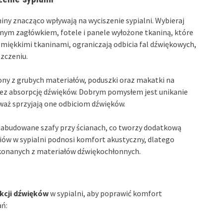
ny znacząco wpływają na wyciszenie sypialni. Wybieraj
wanym zagłówkiem, fotele i panele wyłożone tkaniną, które
e miękkimi tkaninami, ograniczają odbicia fal dźwiękowych,
szczeniu.
słony z grubych materiałów, poduszki oraz makatki na
rzez absorpcję dźwięków. Dobrym pomysłem jest unikanie
waż sprzyjają one odbiciom dźwięków.
e zabudowane szafy przy ścianach, co tworzy dodatkową
iów w sypialni podnosi komfort akustyczny, dlatego
ykonanych z materiałów dźwiękochłonnych.
kcji dźwięków
w sypialni, aby poprawić komfort
ań: