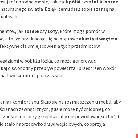
osuj różnorodne meble, takie jak
półki
czy
stoliki nocne
,
naturalnego światła. Dzięki temu dasz sobie szansę na
zualnych.
mentów, jak
fotele
czy
sofy
, które mogą pomóc w
ć, a także przekładają się na poprawę
akustyki wnętrza
.
j efektywne dla umiejscowienia tych przedmiotów.
awędziami w pobliżu łóżka, co może generować
dbaj o swobodny przepływ powietrza i przestrzeń wokół
ż na Twój komfort podczas snu.
nia i komfort snu. Skup się na rozmieszczeniu mebli, aby
 ścianach zewnętrznych, gdzie może być chłodniej, co
ezpośrednio przy grzejniku, aby nie powodować suchości
nie stało naprzeciwko drzwi wejściowych, co sprzyja