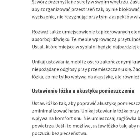
Stwórz przemyślane strefy w swoim wnętrzu. Zast
aby zorganizować przestrzeń tak, by nie blokować 
wyciszenie, nie rezygnując przy tym z aspektów wi
Rozważ także umiejscowienie tapicerowanych ele
absorbcji dźwięku. Te meble wprowadzą przytulnoś
Ustal, które miejsce w sypialni będzie najbardzie
Unikaj ustawiania mebli z ostro zakończonymi kr
niepożądane odgłosy przy przemieszczaniu się. Za
łóżka, co nie tylko wpływa na akustykę, ale równie
Ustawienie łóżka a akustyka pomieszczenia
Ustaw łóżko tak, aby poprawić akustykę pomieszcze
zminimalizować hałas. Unikaj stawiania łóżka przy
wpływa na komfort snu. Nie umieszczaj zagłówka b
powietrza. Jeśli to możliwe, ustaw łóżko tak, aby 
poczuciu bezpieczeństwa.