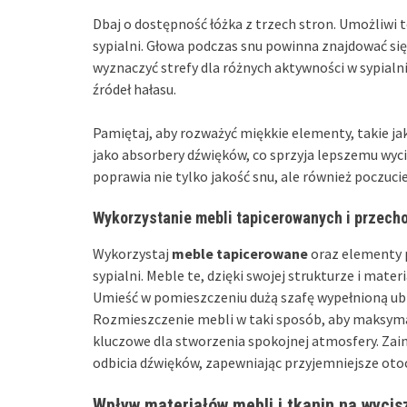
Dbaj o dostępność łóżka z trzech stron. Umożliwi
sypialni. Głowa podczas snu powinna znajdować się 
wyznaczyć strefy dla różnych aktywności w sypialn
źródeł hałasu.
Pamiętaj, aby rozważyć miękkie elementy, takie ja
jako absorbery dźwięków, co sprzyja lepszemu wyc
poprawia nie tylko jakość snu, ale również poczuc
Wykorzystanie mebli tapicerowanych i przecho
Wykorzystaj
meble tapicerowane
oraz elementy 
sypialni. Meble te, dzięki swojej strukturze i mat
Umieść w pomieszczeniu dużą szafę wypełnioną ub
Rozmieszczenie mebli w taki sposób, aby maksymal
kluczowe dla stworzenia spokojnej atmosfery. Zai
odbicia dźwięków, zapewniając przyjemniejsze oto
Wpływ materiałów mebli i tkanin na wycisz