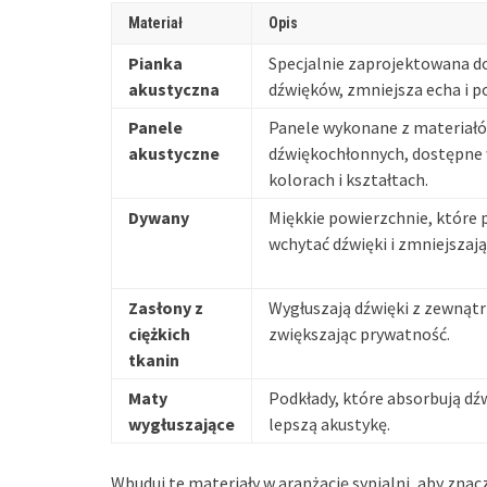
Materiał
Opis
Pianka
Specjalnie zaprojektowana d
akustyczna
dźwięków, zmniejsza echa i p
Panele
Panele wykonane z materiał
akustyczne
dźwiękochłonnych, dostępne 
kolorach i kształtach.
Dywany
Miękkie powierzchnie, które
wchytać dźwięki i zmniejszają
Zasłony z
Wygłuszają dźwięki z zewnątr
ciężkich
zwiększając prywatność.
tkanin
Maty
Podkłady, które absorbują dź
wygłuszające
lepszą akustykę.
Wbuduj te materiały w aranżację sypialni, aby zna