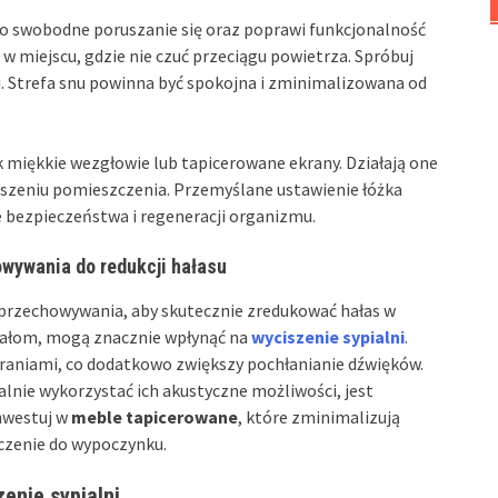
 to swobodne poruszanie się oraz poprawi funkcjonalność
w miejscu, gdzie nie czuć przeciągu powietrza. Spróbuj
i. Strefa snu powinna być spokojna i zminimalizowana od
k miękkie wezgłowie lub tapicerowane ekrany. Działają one
iszeniu pomieszczenia. Przemyślane ustawienie łóżka
ie bezpieczeństwa i regeneracji organizmu.
wywania do redukcji hałasu
przechowywania, aby skutecznie zredukować hałas w
eriałom, mogą znacznie wpłynąć na
wyciszenie sypialni
.
raniami, co dodatkowo zwiększy pochłanianie dźwięków.
nie wykorzystać ich akustyczne możliwości, jest
nwestuj w
meble tapicerowane
, które zminimalizują
czenie do wypoczynku.
enie sypialni