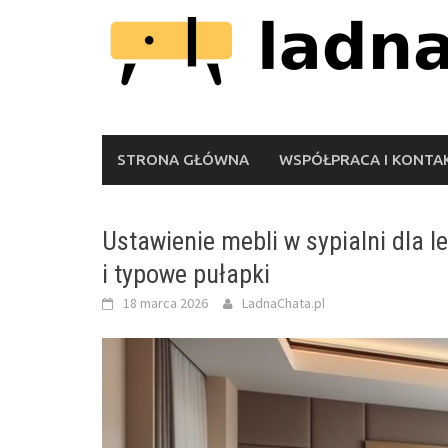
Skip
to
content
STRONA GŁÓWNA
WSPÓŁPRACA I KONTA
Ustawienie mebli w sypialni dla 
i typowe pułapki
18 marca 2026
LadnaChata.pl