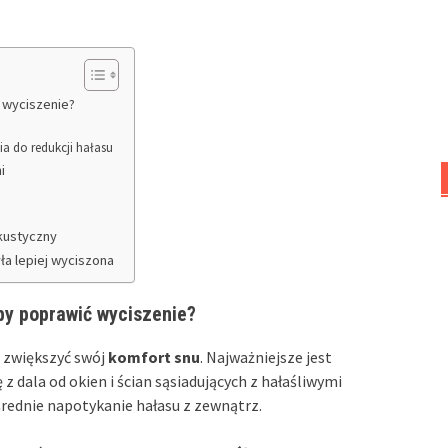
ć wyciszenie?
a do redukcji hałasu
i
akustyczny
yła lepiej wyciszona
aby poprawić wyciszenie?
i zwiększyć swój
komfort snu
. Najważniejsze jest
z dala od okien i ścian sąsiadujących z hałaśliwymi
rednie napotykanie hałasu z zewnątrz.