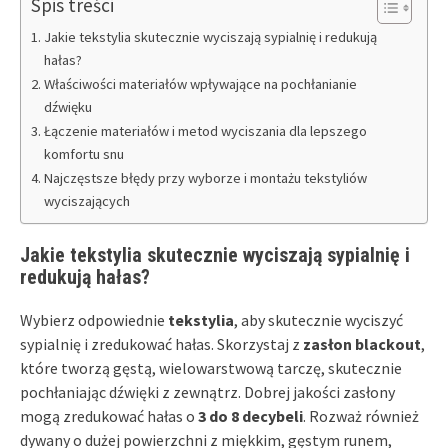
Spis treści
Jakie tekstylia skutecznie wyciszają sypialnię i redukują
hałas?
Właściwości materiałów wpływające na pochłanianie
dźwięku
Łączenie materiałów i metod wyciszania dla lepszego
komfortu snu
Najczęstsze błędy przy wyborze i montażu tekstyliów
wyciszających
Jakie tekstylia skutecznie wyciszają sypialnię i
redukują hałas?
Wybierz odpowiednie
tekstylia
, aby skutecznie wyciszyć
sypialnię i zredukować hałas. Skorzystaj z
zasłon blackout
,
które tworzą gęstą, wielowarstwową tarczę, skutecznie
pochłaniając dźwięki z zewnątrz. Dobrej jakości zasłony
mogą zredukować hałas o
3 do 8 decybeli
. Rozważ również
dywany o dużej powierzchni z miękkim, gęstym runem,