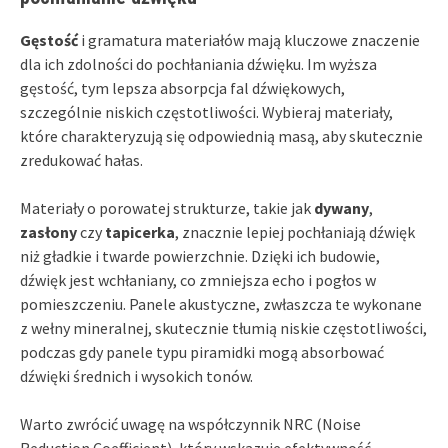
Gęstość
i gramatura materiałów mają kluczowe znaczenie
dla ich zdolności do pochłaniania dźwięku. Im wyższa
gęstość, tym lepsza absorpcja fal dźwiękowych,
szczególnie niskich częstotliwości. Wybieraj materiały,
które charakteryzują się odpowiednią masą, aby skutecznie
zredukować hałas.
Materiały o porowatej strukturze, takie jak
dywany
,
zasłony
czy
tapicerka
, znacznie lepiej pochłaniają dźwięk
niż gładkie i twarde powierzchnie. Dzięki ich budowie,
dźwięk jest wchłaniany, co zmniejsza echo i pogłos w
pomieszczeniu. Panele akustyczne, zwłaszcza te wykonane
z wełny mineralnej, skutecznie tłumią niskie częstotliwości,
podczas gdy panele typu piramidki mogą absorbować
dźwięki średnich i wysokich tonów.
Warto zwrócić uwagę na współczynnik NRC (Noise
Reduction Coefficient), który wskazuje efektywność