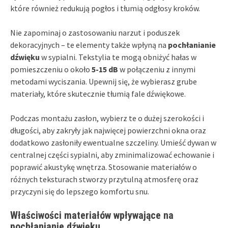
które również redukują pogłos i tłumią odgłosy kroków.
Nie zapominaj o zastosowaniu narzut i poduszek
dekoracyjnych – te elementy także wpłyną na
pochłanianie
dźwięku
w sypialni. Tekstylia te mogą obniżyć hałas w
pomieszczeniu o około
5-15 dB
w połączeniu z innymi
metodami wyciszania. Upewnij się, że wybierasz grube
materiały, które skutecznie tłumią fale dźwiękowe.
Podczas montażu zasłon, wybierz te o dużej szerokości i
długości, aby zakryły jak najwięcej powierzchni okna oraz
dodatkowo zasłoniły ewentualne szczeliny. Umieść dywan w
centralnej części sypialni, aby zminimalizować echowanie i
poprawić akustykę wnętrza. Stosowanie materiałów o
różnych teksturach stworzy przytulną atmosferę oraz
przyczyni się do lepszego komfortu snu.
Właściwości materiałów wpływające na
pochłanianie dźwięku