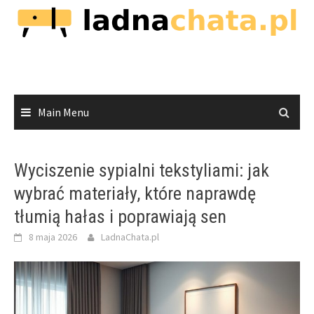
Skip
to
content
Main Menu
Wyciszenie sypialni tekstyliami: jak
wybrać materiały, które naprawdę
tłumią hałas i poprawiają sen
8 maja 2026
LadnaChata.pl