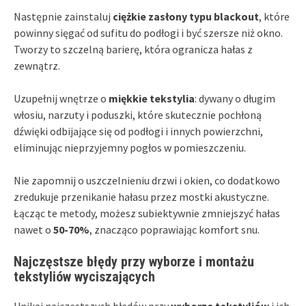
Następnie zainstaluj
ciężkie zasłony typu blackout
, które
powinny sięgać od sufitu do podłogi i być szersze niż okno.
Tworzy to szczelną barierę, która ogranicza hałas z
zewnątrz.
Uzupełnij wnętrze o
miękkie tekstylia
: dywany o długim
włosiu, narzuty i poduszki, które skutecznie pochłoną
dźwięki odbijające się od podłogi i innych powierzchni,
eliminując nieprzyjemny pogłos w pomieszczeniu.
Nie zapomnij o uszczelnieniu drzwi i okien, co dodatkowo
zredukuje przenikanie hałasu przez mostki akustyczne.
Łącząc te metody, możesz subiektywnie zmniejszyć hałas
nawet o
50-70%
, znacząco poprawiając komfort snu.
Najczęstsze błędy przy wyborze i montażu
tekstyliów wyciszających
Unikaj najczęstszych błędów przy
wyborze tekstyliów
i ich