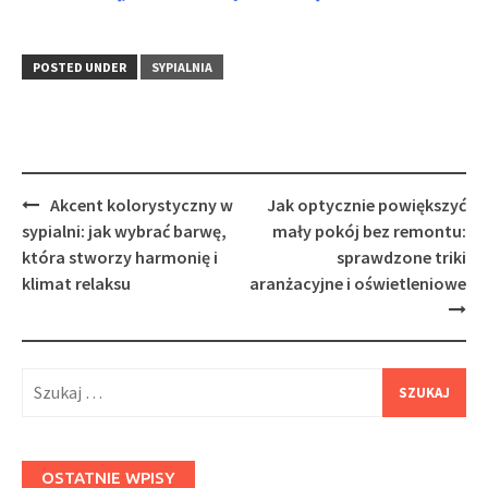
POSTED UNDER
SYPIALNIA
Post
Akcent kolorystyczny w
Jak optycznie powiększyć
navigation
sypialni: jak wybrać barwę,
mały pokój bez remontu:
która stworzy harmonię i
sprawdzone triki
klimat relaksu
aranżacyjne i oświetleniowe
Szukaj:
OSTATNIE WPISY