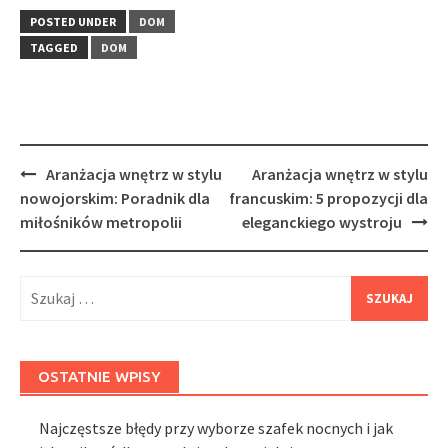
POSTED UNDER
DOM
TAGGED
DOM
Post
Aranżacja wnętrz w stylu
Aranżacja wnętrz w stylu
navigation
nowojorskim: Poradnik dla
francuskim: 5 propozycji dla
miłośników metropolii
eleganckiego wystroju
Szukaj:
OSTATNIE WPISY
Najczęstsze błędy przy wyborze szafek nocnych i jak