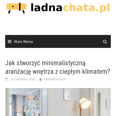
Skip
to
content
Main Menu
Jak stworzyć minimalistyczną
aranżację wnętrza z ciepłym klimatem?
21 sierpnia 2022
LadnaChata.pl