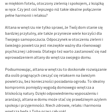
w miękkim fotelu, otoczony zielenią i spokojem, z książką
w ręce. Czy jest coś lepszego niż takie idealne połączenie
pełne harmonii i relaksu?
Altana w wnętrzu nie tylko sprawi, że Twój dom stanie się
bardziej przytulny, ale także przyniesie wiele korzyści dla
Twojego samopoczucia. Odpoczynek w otoczeniu zieleni i
świeżego powietrza jest niezwykle ważny dla równowagi
psychicznej i zdrowia. Dlatego też warto zastanowić się nad
wprowadzeniem altany do wnętrza swojego domu.
Podsumowując, altana w wnętrzu to doskonałe rozwiązanie
dla osób pragnących cieszyć się relaksem na świeżym
powietrzu, bez konieczności posiadania ogrodu. To idealny
kompromis pomiędzy wygodą domowego wnętrza a
bliskością natury. Dzięki odpowiedniemu wyposażeniu i
aranżacji, altana w domu może stać się prawdziwym azylem
spokoju i przyjemności. Niech zdrowie, relaks i harmonia
wnętrza będą z Tobą przez cały rok!