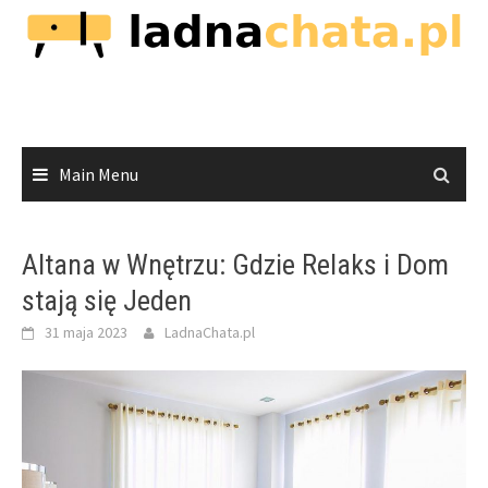
Skip
to
content
Main Menu
Altana w Wnętrzu: Gdzie Relaks i Dom
stają się Jeden
31 maja 2023
LadnaChata.pl