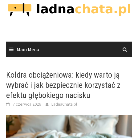
Skip
to
content
Main Menu
Kołdra obciążeniowa: kiedy warto ją
wybrać i jak bezpiecznie korzystać z
efektu głębokiego nacisku
7 czerwca 2026
LadnaChata.pl