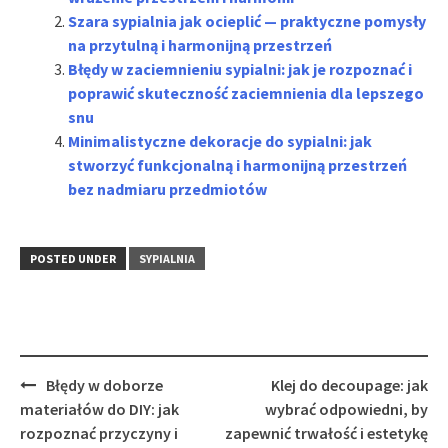
Szara sypialnia jak ocieplić — praktyczne pomysły
na przytulną i harmonijną przestrzeń
Błędy w zaciemnieniu sypialni: jak je rozpoznać i
poprawić skuteczność zaciemnienia dla lepszego
snu
Minimalistyczne dekoracje do sypialni: jak
stworzyć funkcjonalną i harmonijną przestrzeń
bez nadmiaru przedmiotów
POSTED UNDER
SYPIALNIA
Post
Błędy w doborze
Klej do decoupage: jak
navigation
materiałów do DIY: jak
wybrać odpowiedni, by
rozpoznać przyczyny i
zapewnić trwałość i estetykę