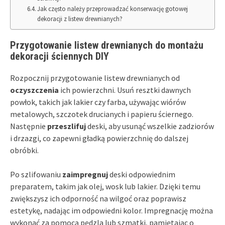
Jak często należy przeprowadzać konserwację gotowej
dekoracji z listew drewnianych?
Przygotowanie listew drewnianych do montażu
dekoracji ściennych DIY
Rozpocznij przygotowanie listew drewnianych od
oczyszczenia
ich powierzchni. Usuń resztki dawnych
powłok, takich jak lakier czy farba, używając wiórów
metalowych, szczotek drucianych i papieru ściernego.
Następnie
przeszlifuj
deski, aby usunąć wszelkie zadziorów
i drzazgi, co zapewni gładką powierzchnię do dalszej
obróbki.
Po szlifowaniu
zaimpregnuj
deski odpowiednim
preparatem, takim jak olej, wosk lub lakier. Dzięki temu
zwiększysz ich odporność na wilgoć oraz poprawisz
estetykę, nadając im odpowiedni kolor. Impregnację można
wykonać za pomocą pędzla lub szmatki, pamiętając o