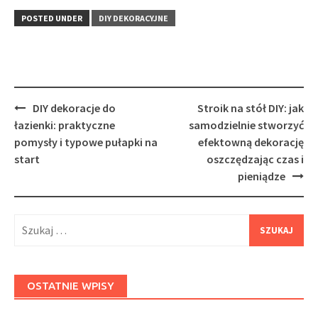
POSTED UNDER
DIY DEKORACYJNE
Post
DIY dekoracje do
Stroik na stół DIY: jak
navigation
łazienki: praktyczne
samodzielnie stworzyć
pomysły i typowe pułapki na
efektowną dekorację
start
oszczędzając czas i
pieniądze
Szukaj:
OSTATNIE WPISY