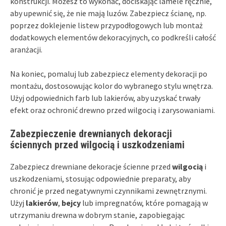
konstrukcji. Możesz to wykonać, dociskając lamele ręcznie,
aby upewnić się, że nie mają luzów. Zabezpiecz ścianę, np.
poprzez doklejenie listew przypodłogowych lub montaż
dodatkowych elementów dekoracyjnych, co podkreśli całość
aranżacji.
Na koniec, pomaluj lub zabezpiecz elementy dekoracji po
montażu, dostosowując kolor do wybranego stylu wnętrza.
Użyj odpowiednich farb lub lakierów, aby uzyskać trwały
efekt oraz ochronić drewno przed wilgocią i zarysowaniami.
Zabezpieczenie drewnianych dekoracji
ściennych przed wilgocią i uszkodzeniami
Zabezpiecz drewniane dekoracje ścienne przed
wilgocią
i
uszkodzeniami, stosując odpowiednie preparaty, aby
chronić je przed negatywnymi czynnikami zewnętrznymi.
Użyj
lakierów
,
bejcy
lub impregnatów, które pomagają w
utrzymaniu drewna w dobrym stanie, zapobiegając