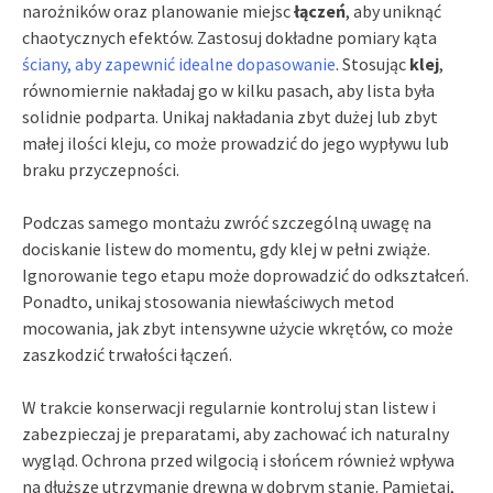
narożników oraz planowanie miejsc
łączeń
, aby uniknąć
chaotycznych efektów. Zastosuj dokładne pomiary kąta
ściany, aby zapewnić idealne dopasowanie
. Stosując
klej
,
równomiernie nakładaj go w kilku pasach, aby lista była
solidnie podparta. Unikaj nakładania zbyt dużej lub zbyt
małej ilości kleju, co może prowadzić do jego wypływu lub
braku przyczepności.
Podczas samego montażu zwróć szczególną uwagę na
dociskanie listew do momentu, gdy klej w pełni zwiąże.
Ignorowanie tego etapu może doprowadzić do odkształceń.
Ponadto, unikaj stosowania niewłaściwych metod
mocowania, jak zbyt intensywne użycie wkrętów, co może
zaszkodzić trwałości łączeń.
W trakcie konserwacji regularnie kontroluj stan listew i
zabezpieczaj je preparatami, aby zachować ich naturalny
wygląd. Ochrona przed wilgocią i słońcem również wpływa
na dłuższe utrzymanie drewna w dobrym stanie. Pamiętaj,