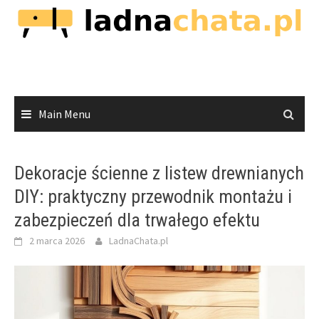
Skip
to
content
Main Menu
Dekoracje ścienne z listew drewnianych
DIY: praktyczny przewodnik montażu i
zabezpieczeń dla trwałego efektu
2 marca 2026
LadnaChata.pl